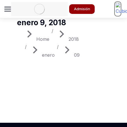
Admisión
enero 9, 2018
You are here:
Home
2018
enero
09
Best ways to glavrida amet
ipsum
enero 9, 2018
Industry