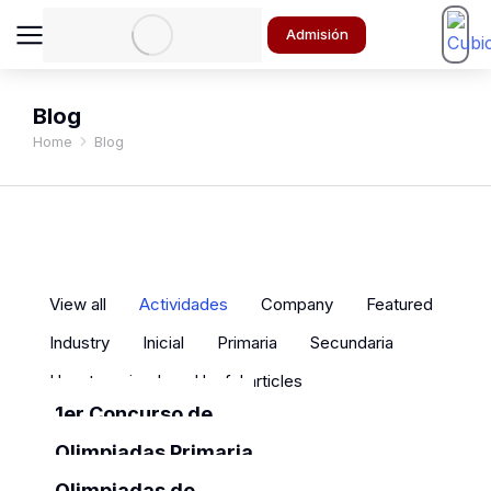
Admisión
Blog
Home
Blog
You are here:
View all
Actividades
Company
Featured
Industry
Inicial
Primaria
Secundaria
Uncategorized
Useful articles
1er Concurso de
CCSS
Olimpiadas Primaria
noviembre 28, 2023
Actividades
2023
Olimpiadas de